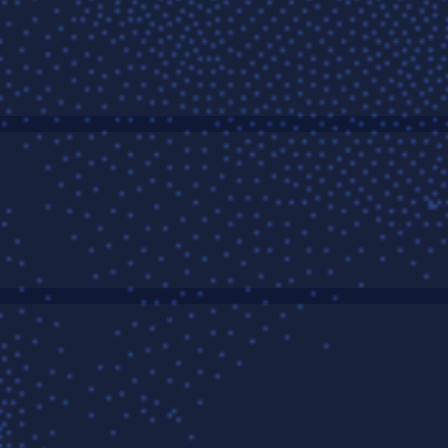
ng体育网址 是面向全球体育
赛事直播与移动体验于一体的专
稳定性与高可用性著称，持续为
平台安全稳定
架构采用多节点部署与
录入口的访问速度与
全球化运营体系
支持多语言界面及本
贴近用户需求的本地