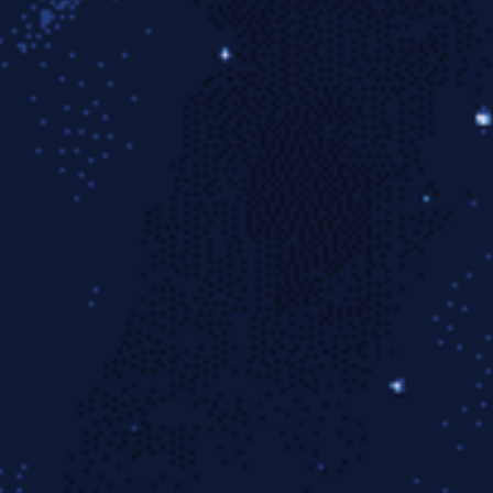
SSL加密
隔离存储
所有用户数据经NG体育·(中国)官方网站-登录入
口安全处理，并在服务器内部分层存储隔离。
全方位赛事服务
ng体育网址 提供覆盖多项目的专业内容，让你随时掌握第一手体育动