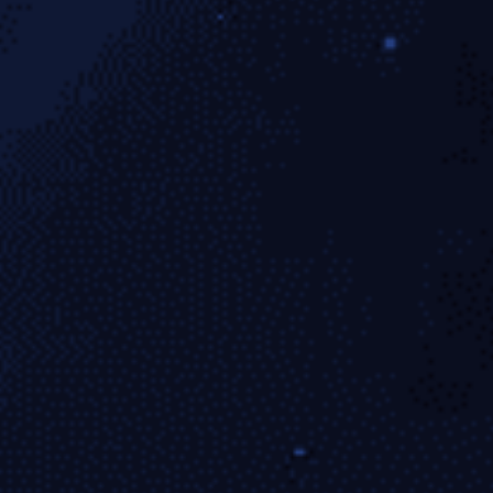
发布于 2025年8月
新增热门内容展示模块，快速了解当前主流赛
事。
账户系统新增等级显示，成长轨迹清晰。
夜间模式调色优化，更适配NG体育·(中国)官方网
站-登录入口用户浏览习惯。
v5.9.4
发布于 2024年12月
详情页结构优化，支持更多内容层级展示。
新增客服与问题反馈中心入口。
增强后台行为日志追踪，便于问题排查。