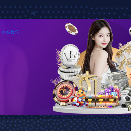
App
关于我们
体育快讯
球体育盛事
门体育项目。
容实时更新
。