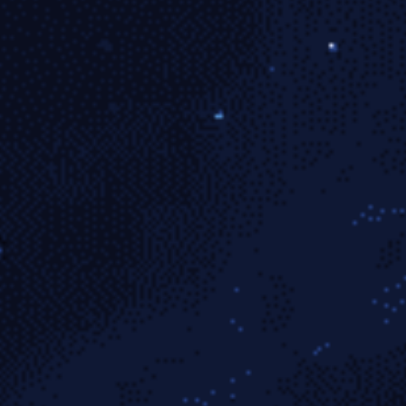
电竞频道
热门电竞赛事全覆盖，支持边看边聊功能，打造
专属电竞内容互动专区。
“完全出乎意料的好”
“设
朋友推荐的，一开始没在意，结果发
界面
现ng体育网址比想象中更流畅，数据
本。特