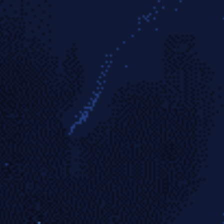
双因子验证
行为识别
通过设备指纹识别、人机验证等方式，全面阻挡
非法访问尝试。