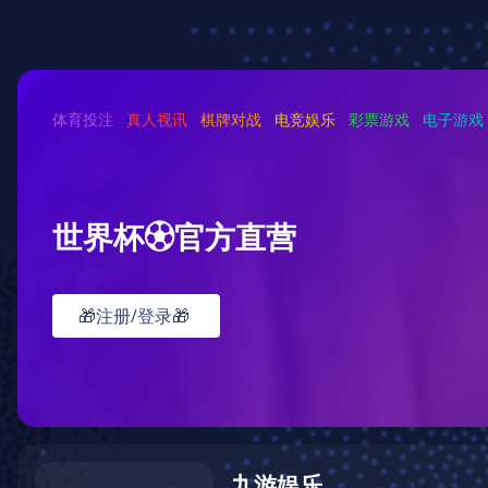
ng体育网址
带您畅享全
专业平台，数据精准，
高清直播
覆盖热
聚焦足球、篮球、电竞等赛事，
每日内
极速访问
下载APP