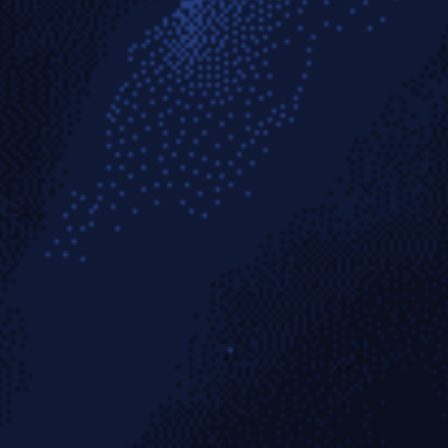
(中国)官方网站-登录入口在细节
觉这不是个粗糙的平台。
得蛮讲究。
Mei · 上海
阿婷 · 北京
首次用户
日常活跃用户
版本更新概览 · 每个版本独立展
体育网址 每次更新都基于用户反馈持续优化，确保使用体验不断
v6.2.0