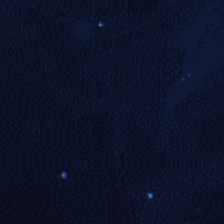
发布于 2025年10月
多设备同步机制上线，账号数据无缝切换。
推荐逻辑升级，提升用户内容匹配准确度。
新增教学专区，图文视频助力新手快速上手。
v6.0.0
发布于 2025年3月
首页结构重构，焦点赛事板块重新设计。
新增提醒功能，支持微信及站内通知。
性能提升，加载更迅速流畅。